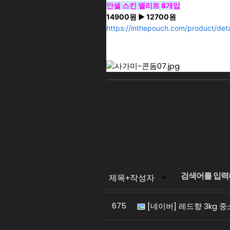
안셀 스킨 엘리트 8개입
14900원 ▶ 12700원
https://inthepouch.com/product/det
675
[네이버] 레드향 3kg 중소