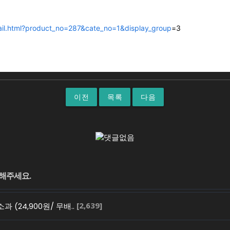
ail.html?product_no=287&cate_no=1&display_group
=3
이전
목록
다음
[2,639]
과 (24,900원/ 무배..