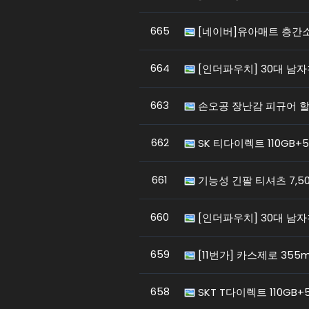
665
[네이버]유아매트 층간소
664
[인더파우치] 30대 남자
663
손오공 장난감 피규어 할인
662
SK 티다이렉트 110GB+
661
기능성 긴팔 티셔츠 7,50
660
[인더파우치] 30대 남자
659
[11번가] 카스제로 355m
658
SKT T다이렉트 110GB+