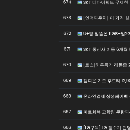
674
SKT 티다이렉트 무제한 
673
[인더파우치] 이 가격 실
672
U+망 알뜰폰 11GB+일2G
671
SKT 통신사 이동 6개월
670
[토스]하루특가 레몬즙 20
669
챔피온 기모 후드티 12,900
668
온라인결제 상생페이백
667
피로회복 고함량 무한파워 
666
[LG구독] LG 정수기 렌탈