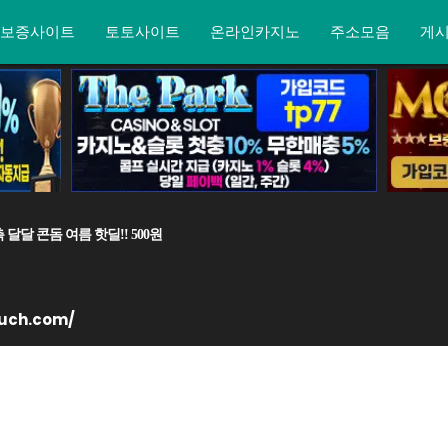
보증사이트
토토사이트
온라인카지노
주소모음
게
달 콘돔 여름 핫딜!! 500원
ouch.com/