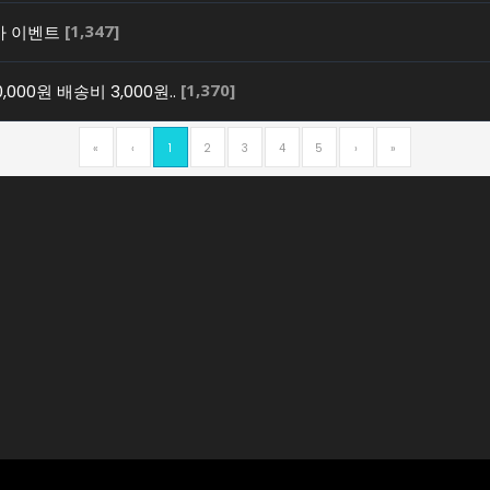
[1,347]
특가 이벤트
[1,370]
000원 배송비 3,000원..
«
‹
1
2
3
4
5
›
»
 최신 토토사이트
제공하고 있습니다.카지노, 슬롯, 스포츠배팅등 검증된 토토사이트를