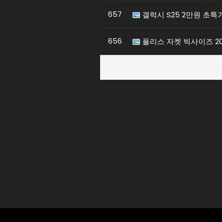
657
갤럭시 S25 2만원 초
656
플리스 자켓 빅사이즈 20,
토토사이트
매일 업데이트되는
토토탑은 가장 안전한 토토사이트를 
다.