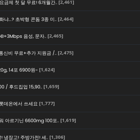
[2,461]
요금제 첫 달 무료! 6개월간..
[2,464]
화냐…? 초박형 콘돔 3종 미..
[2,465]
B+3Mbps 음성, 문자..
[2,475]
 통신비 무료+추가 지원금 /..
[1,624]
g, 14포 6900원~
[1,659]
 / 후드집업 15,90..
[1,777]
 롯데온에서 쓰세요
[1,619]
아르기닌 6600mg 100포..
[1,306]
! 냉장고! 주방가전! 세..