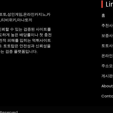
Li
토토,성인게임,온라인카지노,카
홈
션,티비위키,마나토끼
추천사
신뢰할 수 있는 검증된 사이트를
도하게 높은 배당률이나 첫 충전
보증사
금전적 피해를 입히는 먹튀사이트
토토사
다. 토토탑은 안전성과 신뢰성을
는 검증 플랫폼입니다.
온라인
주소모
게시판
About
Conta
s Reserved.