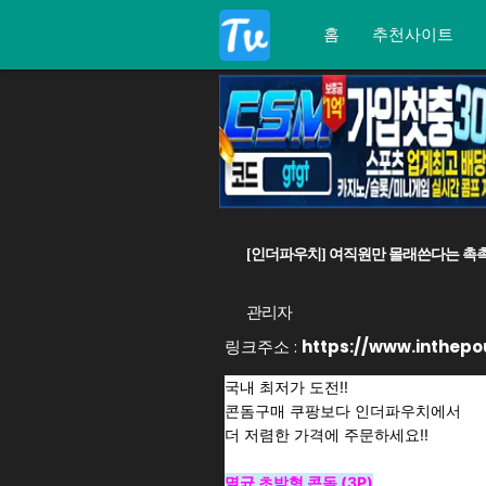
홈
추천사이트
[인더파우치] 여직원만 몰래쓴다는 촉촉 달
관리자
링크주소 :
https://www.inthep
국내 최저가 도전!!
콘돔구매 쿠팡보다 인더파우치에서
더 저렴한 가격에 주문하세요!!
멸균 초박형 콘돔 (3P)