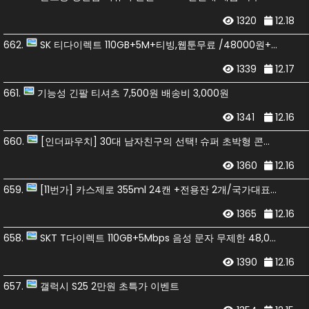
1320
12.18
662.
SK 티다이렉트 110GB+5M+티빙,웹툰무료 /48000원+네페 월 33,000원 (6개월)→ 체감가월15,000원 (알뜰폰X)
1339
12.17
661.
기능성 긴팔 티셔츠 7,500원 배송비 3,000원
1341
12.16
660.
[인더파우치] 30대 남자친구의 선택! 슈퍼 초박형 콘돔 8000원 (한정수량)
1360
12.16
659.
[11번가] 카스제로 355ml 24캔 +전용잔 2개/국가대표 응원패키지 (15,780원/무료)
1365
12.16
658.
SKT T다이렉트 110GB+5Mbps 음성 문자 무제한 48,000원(첫 6개월 네이버페이 33,000원 지급)
1390
12.16
657.
갤럭시 S25 2만원 초특가 이벤트