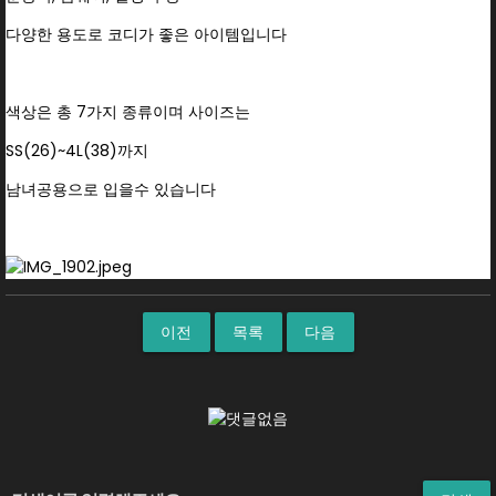
다양한 용도로 코디가 좋은 아이템입니다
색상은 총 7가지 종류이며 사이즈는
SS(26)~4L(38)까지
남녀공용으로 입을수 있습니다
이전
목록
다음