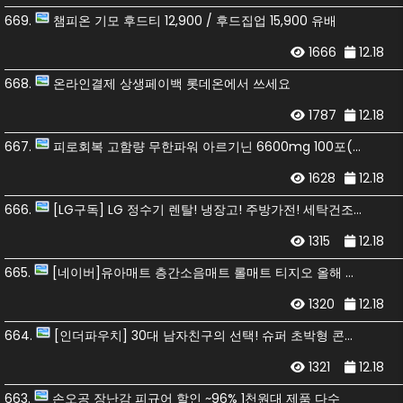
669.
챔피온 기모 후드티 12,900 / 후드집업 15,900 유배
1666
12.18
668.
온라인결제 상생페이백 롯데온에서 쓰세요
1787
12.18
667.
피로회복 고함량 무한파워 아르기닌 6600mg 100포(1박스) (25,900원/무배)
1628
12.18
666.
[LG구독] LG 정수기 렌탈! 냉장고! 주방가전! 세탁건조기! TV! 안마의자! 할인! 사은혜택!
1315
12.18
665.
[네이버]유아매트 층간소음매트 롤매트 티지오 올해 최저가/8,900원 무료배송
1320
12.18
664.
[인더파우치] 30대 남자친구의 선택! 슈퍼 초박형 콘돔 8000원 (한정수량)
1321
12.18
663.
손오공 장난감 피규어 할인 ~96% 1천원대 제품 다수