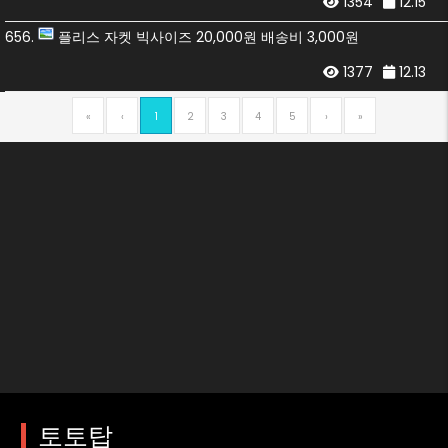
1354
12.15
656.
플리스 자켓 빅사이즈 20,000원 배송비 3,000원
1377
12.13
«
‹
1
2
3
4
5
›
»
토토사이트
매일 업데이트되는 최신 토토사이트
토토탑은 가장 안전한 토토사이트를 제공하고 있습니다.카지노, 슬롯, 스
포츠배팅등 검증된 토토사이트를 제공하는 토토탑이 최적의 선택입니다.
토토탑