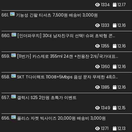
1334
12.17
661.
기능성 긴팔 티셔츠 7,500원 배송비 3,000원
1333
12.16
660.
[인더파우치] 30대 남자친구의 선택! 슈퍼 초박형 콘돔 8000원 (한정수량)
1355
12.16
659.
[11번가] 카스제로 355ml 24캔 +전용잔 2개/국가대표 응원패키지 (15,780원/무료)
1360
12.16
658.
SKT T다이렉트 110GB+5Mbps 음성 문자 무제한 48,000원(첫 6개월 네이버페이 33,000원 지급)
1385
12.16
657.
갤럭시 S25 2만원 초특가 이벤트
1349
12.15
656.
플리스 자켓 빅사이즈 20,000원 배송비 3,000원
1371
12.13