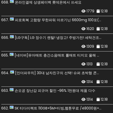
668.
온라인결제 상생페이백 롯데온에서 쓰세요
1779
12.18
667.
피로회복 고함량 무한파워 아르기닌 6600mg 100포(1박스) (25,900원/무배)
1620
12.18
666.
[LG구독] LG 정수기 렌탈! 냉장고! 주방가전! 세탁건조기! TV! 안마의자! 할인! 사은혜택!
1309
12.18
665.
[네이버]유아매트 층간소음매트 롤매트 티지오 올해 최저가/8,900원 무료배송
1313
12.18
664.
[인더파우치] 30대 남자친구의 선택! 슈퍼 초박형 콘돔 8000원 (한정수량)
1314
12.18
663.
손오공 장난감 피규어 할인 ~96% 1천원대 제품 다수
1314
12.18
662.
SK 티다이렉트 110GB+5M+티빙,웹툰무료 /48000원+네페 월 33,000원 (6개월)→ 체감가월15,000원 (알뜰폰X)