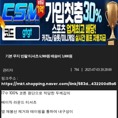
기본 무지 반팔 티셔츠 6,900원 배송비 3,000원
|
|
관리자
784
2025-07-03 20:28:00
링크주소 :
https://mkt.shopping.naver.com/link/683d...432200d9a6
17수 100% 코튼 원단으로 적당한 두께감의
베이직 라운드 티셔츠
옆 재봉선 제거와 테이핑을 통하여 내구성이