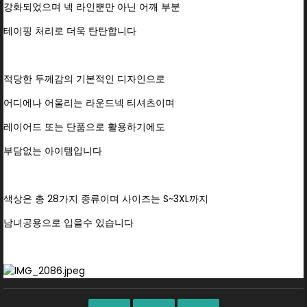
강화되었으며 넥 라인뿐만 아닌 어깨 부분
테이핑 처리로 더욱 탄탄합니다
적당한 두께감의 기본적인 디자인으로
어디에나 어울리는 라운드넥 티셔츠이며
레이어드 또는 단품으로 활용하기에도
부담없는 아이템입니다
색상은 총 28가지 종류이며 사이즈는 S~3XL까지
남녀공용으로 입을수 있습니다