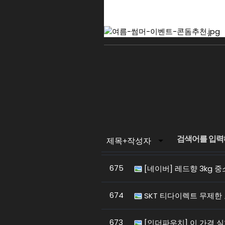
675
[네이버] 레드향 3kg 중소
674
SKT 티다이렉트 무제한 
673
[인더파우치] 이 가격 실