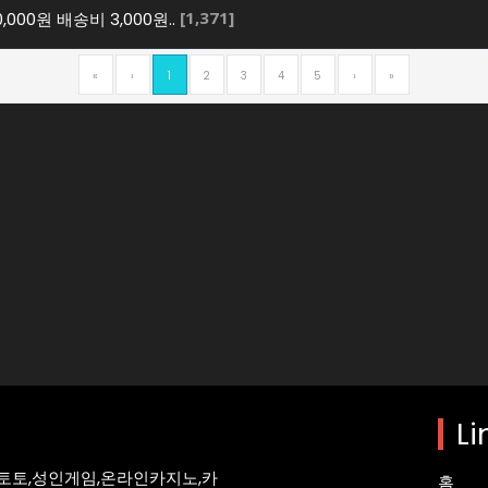
[1,371]
000원 배송비 3,000원..
«
‹
1
2
3
4
5
›
»
 최신 토토사이트
제공하고 있습니다.카지노, 슬롯, 스포츠배팅등 검증된 토토사이트를
Li
토토,성인게임,온라인카지노,카
홈