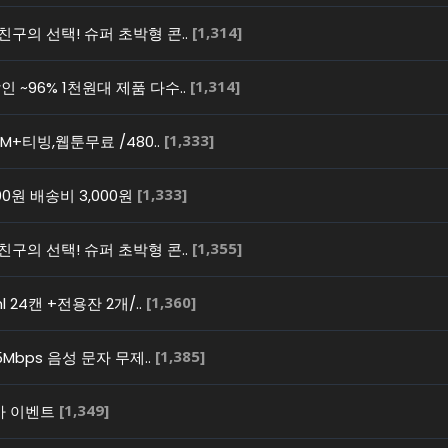
[1,314]
친구의 선택! 슈퍼 초박형 콘..
[1,314]
 ~96% 1천원대 제품 다수..
[1,333]
5M+티빙,웹툰무료 /480..
[1,333]
0원 배송비 3,000원
[1,355]
친구의 선택! 슈퍼 초박형 콘..
[1,360]
l 24캔 +전용잔 2개/..
[1,385]
5Mbps 음성 문자 무제..
[1,349]
특가 이벤트