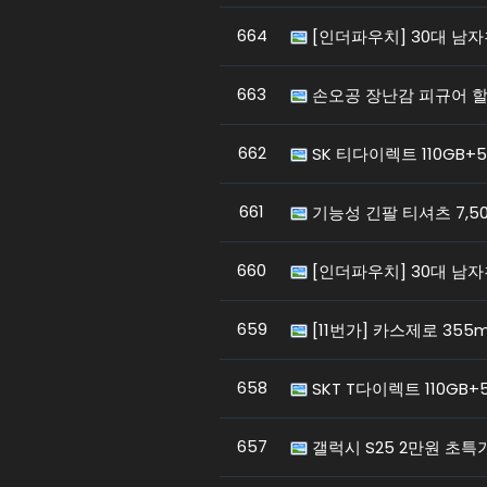
664
[인더파우치] 30대 남자
663
손오공 장난감 피규어 할인
662
SK 티다이렉트 110GB+
661
기능성 긴팔 티셔츠 7,50
660
[인더파우치] 30대 남자
659
[11번가] 카스제로 355m
658
SKT T다이렉트 110GB+
657
갤럭시 S25 2만원 초