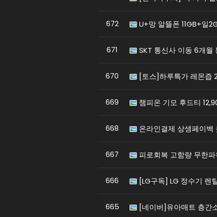
672
U+망 알뜰폰 11GB+일2G
671
SKT 통신사 이동 6개월
670
[토스]하루특가 레몬즙 20
669
챔피온 기모 후드티 12,900
668
온라인결제 상생페이백
667
피로회복 고함량 무한파워 
666
[LG구독] LG 정수기 렌탈
665
[네이버]유아매트 층간소