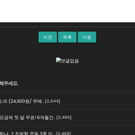
이전
목록
다음
[2,644]
과 (24,900원/ 무배..
[2,466]
요금제 첫 달 무료! 6개월간..
[2,468]
화냐…? 초박형 콘돔 3종 미..