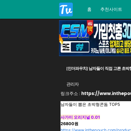
홈
추천사이트
[인더파우치] 남자들이 직접 고른 초박형 
관리자
링크주소 :
https://www.inthep
남자들이 뽑은 초박형콘돔 TOP5
사가미 오리지널 0.01
26800원
https://www.inthepouch.com/produc