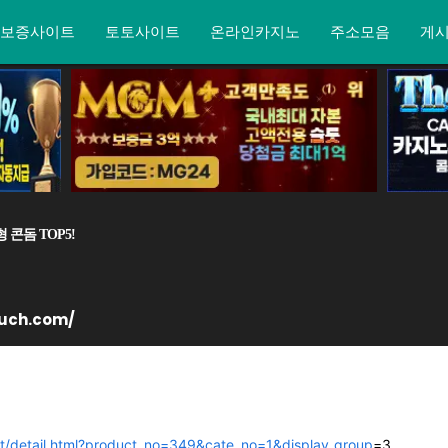
보증사이트
토토사이트
온라인카지노
주소모음
게
콘돔 TOP5!
ouch.com/
t/detail.html?product_no=349&cate_no=1&display_group
=3