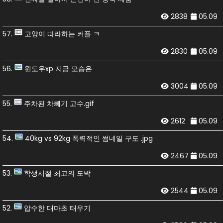
2838
05.09
57.
고양이 따라하는 커플 ㅋ
2830
05.09
56.
윈도우xp 지금 모습은
3004
05.09
55.
주차된 차빼기 고수.gif
2612
05.09
54.
40kg vs 92kg 폭력적인 썸네일 구도 .jpg
2467
05.09
53.
학생시절 최고의 도박
2544
05.09
52.
압수한 대마초 태우기