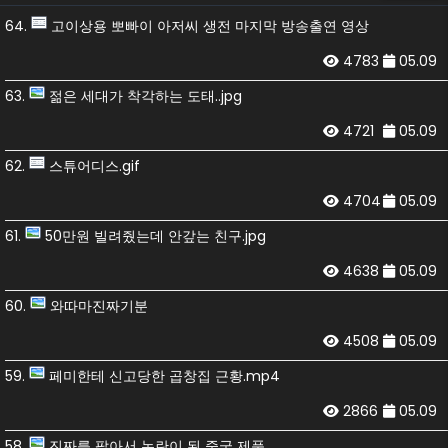
64.
고이상용 뽀빠이 아저씨 생전 마지막 방송출연 영상
4783
05.09
63.
젊은 세대가 착각하는 도태..jpg
4721
05.09
62.
스튜어디스.gif
4704
05.09
61.
50만원 빌려줬는데 안갚는 친구.jpg
4638
05.09
60.
와따마진짜기분
4508
05.09
59.
페미한테 신고당한 곱창집 근황.mp4
2866
05.09
58.
진짜를 팔아서 논란이 된 중국 제품