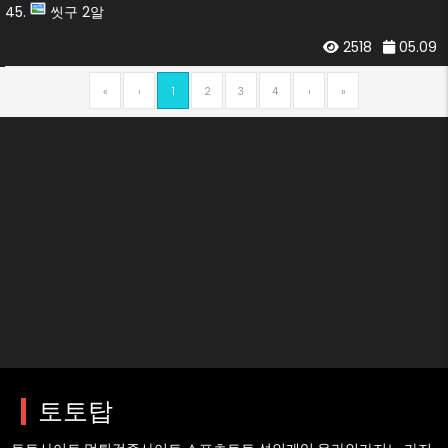
45.
씻구 2알
2518
05.09
«
‹
1
2
3
4
›
»
토토사이트
매일 업데이트되는 최신 토토사이트
토토탑은 가장 안전한 토토사이트를 제공하고 있습니다.카지노, 슬롯, 스
포츠배팅등 검증된 토토사이트를 제공하는 토토탑이 최적의 선택입니다.
토토탑