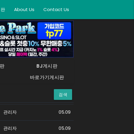
시판
About Us
Contact Us
판
BJ게시판
바로가기게시판
검색
관리자
05.09
관리자
05.09