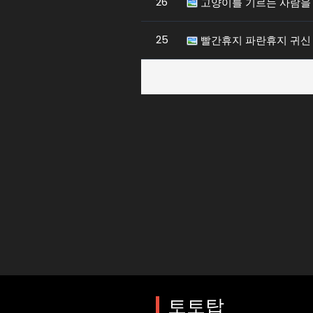
26
고양이를 기르는 사람을
25
빨간휴지 파란휴지 귀
토토사이트
매일 업데이트되는
토토탑은 가장 안전한 토토사이트를 
다.
토토탑