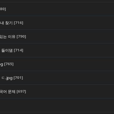
780]
[716]
아내 찾기
[790]
있는 이유
[714]
테 들이댐
[765]
pg
[701]
..jpg
[697]
국어 문제