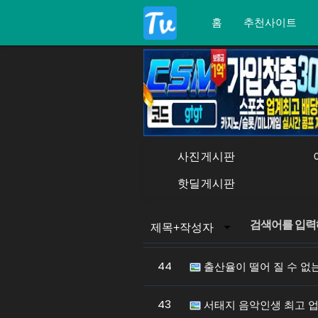
홈
추천사이트
사진게시판
핫딜게시판
44
출산율이 떨어 질 수 없
43
서태지 음악인생 최고 업적