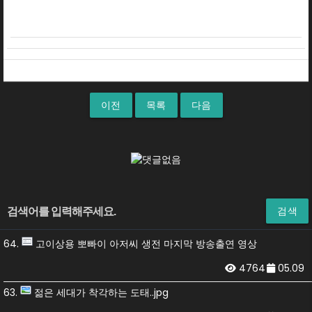
이전
목록
다음
검색
64.
고이상용 뽀빠이 아저씨 생전 마지막 방송출연 영상
4764
05.09
63.
젊은 세대가 착각하는 도태..jpg