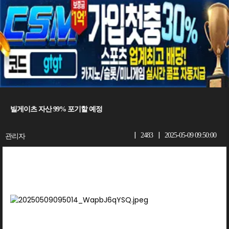
빌게이츠 자산 99% 포기할 예정
|
|
관리자
2483
2025-05-09 09:50:00