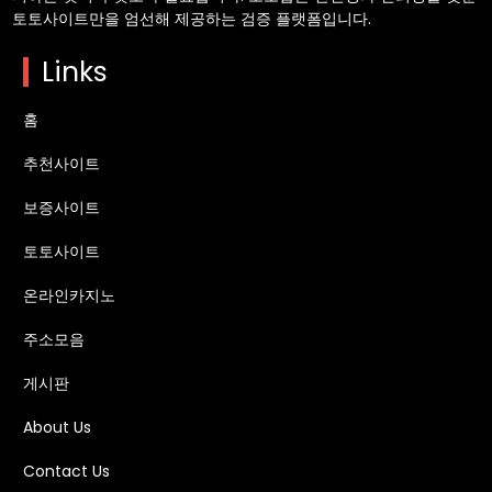
토토사이트만을 엄선해 제공하는 검증 플랫폼입니다.
Links
홈
추천사이트
보증사이트
토토사이트
온라인카지노
주소모음
게시판
About Us
Contact Us