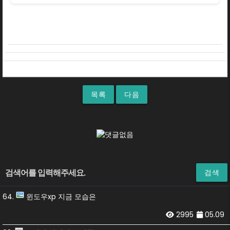
p
/
D
o
w
n
A
r
r
목록
다음
o
w
k
e
y
s
t
o
검색
i
n
64.
윈도우xp 지금 모습은
c
r
2995
05.09
e
a