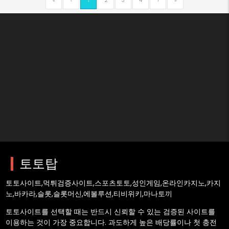
«
‹
1
2
3
4
›
»
토토사이트
매일 업데이트되는 최신 토토사이트
토토탑은 가장 안전한 토토사이트를 제공하고 있습니다.카지노, 슬롯, 스
포츠배팅등 검증된 토토사이트를 제공하는 토토탑이 최적의 선택입니다.
토토탑
토토사이트,먹튀검증사이트,스포츠토토,성인게임,온라인카지노,카지
노,바카라,슬롯,슬롯머신,에볼루션,티비위키,마나토끼
토토사이트를 선택할 때는 반드시 신뢰할 수 있는 검증된 사이트를
이용하는 것이 가장 중요합니다. 과도하게 높은 배당률이나 첫 충전