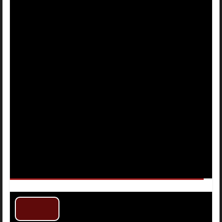
P
l
a
y
e
r
V
i
d