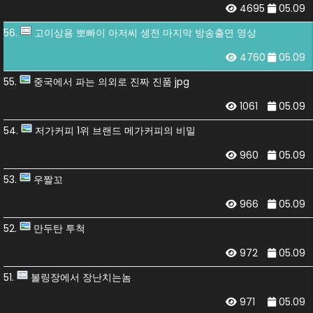
4695
05.09
56.
고이상용 뽀빠이 아저씨 생전 마지막 방송출연 영상
4760
05.09
55.
중국에서 파는 의외로 진짜 진품 jpg
1061
05.09
54.
저가커피 1위 브랜드 메가커피의 비밀
960
05.09
53.
우짤꼬
966
05.09
52.
만두탄 투척
972
05.09
51.
볼링장에서 장난치는놈
971
05.09