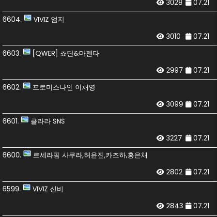
3028
07.21
6604.
VIVIZ 엄지
3010
07.21
6603.
[QWER] 쵸단&마젠타
2997
07.21
6602.
프로미스나인 이채영
3099
07.21
6601.
클라라 SNS
3227
07.21
6600.
르세라핌 사쿠라,허윤진,카즈하,홍은채
2802
07.21
6599.
VIVIZ 신비
2843
07.21