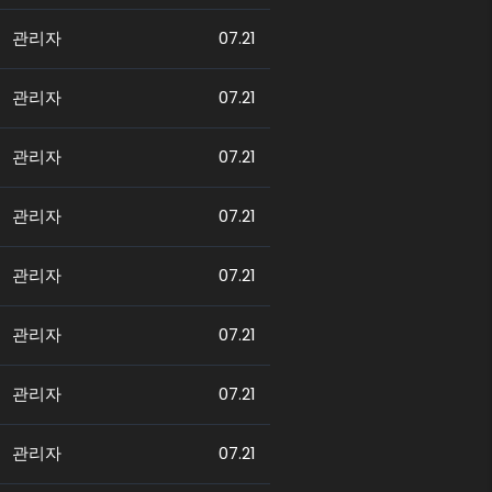
관리자
07.21
관리자
07.21
관리자
07.21
관리자
07.21
관리자
07.21
관리자
07.21
관리자
07.21
관리자
07.21