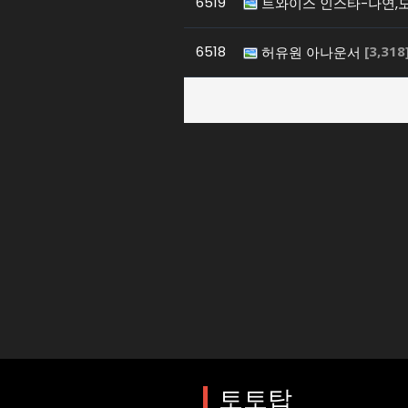
6519
트와이스 인스타-나연,
6518
[3,318
허유원 아나운서
토토사이트
매일 업데이트되는
토토탑은 가장 안전한 토토사이트를 
다.
토토탑