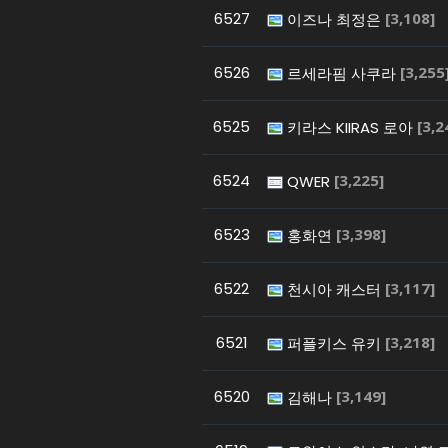
6527
[3,108]
이즈나 최정은
6526
[3,255
르세라핌 사쿠라
6525
[3,2
키라스 KIIRAS 로아
6524
[3,225]
QWER
6523
[3,398]
홍화연
6522
[3,117]
천시아 캐스터
6521
[3,218]
퍼플키스 유키
6520
[3,149]
김해나