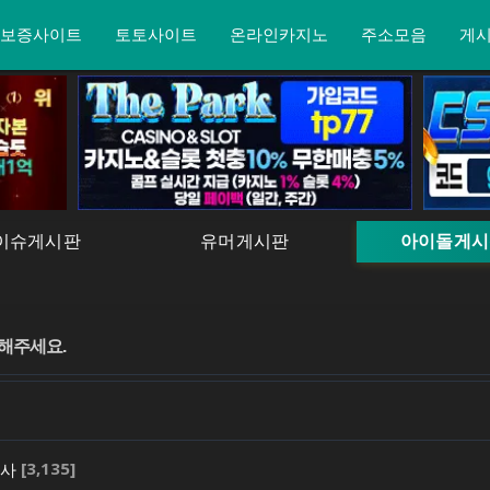
보증사이트
토토사이트
온라인카지노
주소모음
게
이슈게시판
유머게시판
아이돌게시
[3,135]
아사