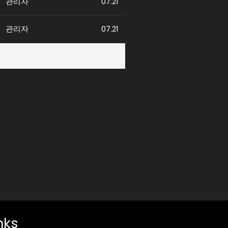
관리자
07.21
관리자
07.21
 제공하는 토토탑이 최적의 선택입니
nks