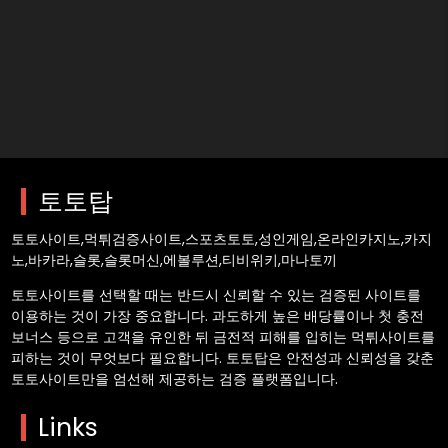
토토탑은 가장 안전한 토토사이트를 제공하고 있습니다.카지노, 슬롯, 스
포츠배팅등 검증된 토토사이트를 제공하는 토토탑이 최적의 선택입니다.
토토탑
토토사이트,먹튀검증사이트,스포츠토토,성인게임,온라인카지노,카지
노,바카라,슬롯,슬롯머신,에볼루션,티비위키,마나토끼
토토사이트를 선택할 때는 반드시 신뢰할 수 있는 검증된 사이트를
이용하는 것이 가장 중요합니다. 과도하게 높은 배당률이나 첫 충전
보너스 등으로 고객을 유인한 뒤 금전적 피해를 입히는 먹튀사이트를
피하는 것이 무엇보다 필요합니다. 토토탑은 안전성과 신뢰성을 갖춘
토토사이트만을 엄선해 제공하는 검증 플랫폼입니다.
Links