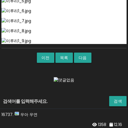
이전
목록
다음
검색
16737.
우아 우연
1358
12.16