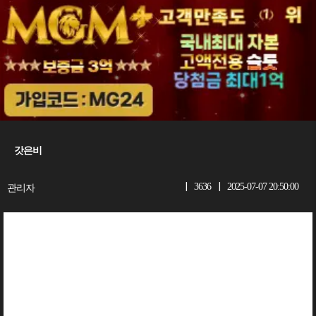
갓은비
|
|
관리자
3636
2025-07-07 20:50:00