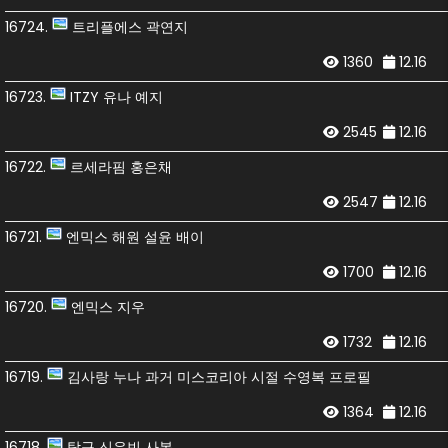
16724.
트리플에스 곽연지
1360
12.16
16723.
ITZY 유나 예지
2545
12.16
16722.
르세라핌 홍은채
2547
12.16
16721.
엔믹스 해원 설윤 배이
1700
12.16
16720.
엔믹스 지우
1732
12.16
16719.
김사랑 누나 과거 미스코리아 시절 수영복 프로필
1364
12.16
16718.
탁구 신유빈 사복