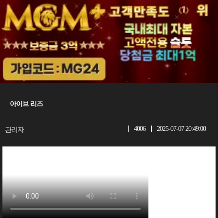
아이브 리즈
|
|
관리자
4006
2025-07-07 20:49:00