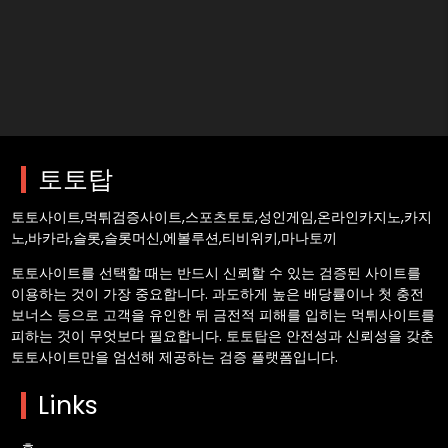
토토탑은 가장 안전한 토토사이트를 제공하고 있습니다.카지노, 슬롯, 스
포츠배팅등 검증된 토토사이트를 제공하는 토토탑이 최적의 선택입니다.
토토탑
토토사이트,먹튀검증사이트,스포츠토토,성인게임,온라인카지노,카지
노,바카라,슬롯,슬롯머신,에볼루션,티비위키,마나토끼
토토사이트를 선택할 때는 반드시 신뢰할 수 있는 검증된 사이트를
이용하는 것이 가장 중요합니다. 과도하게 높은 배당률이나 첫 충전
보너스 등으로 고객을 유인한 뒤 금전적 피해를 입히는 먹튀사이트를
피하는 것이 무엇보다 필요합니다. 토토탑은 안전성과 신뢰성을 갖춘
토토사이트만을 엄선해 제공하는 검증 플랫폼입니다.
Links