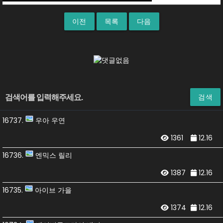
이전
목록
다음
검색
16737.
우아 우연
1361
12.16
16736.
엔믹스 릴리
1387
12.16
16735.
아이브 가을
1374
12.16