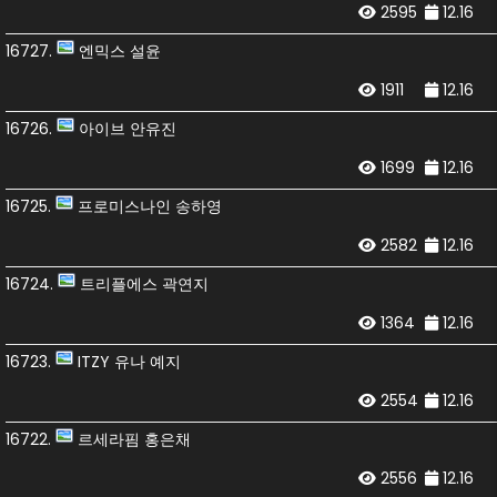
2595
12.16
16727.
엔믹스 설윤
1911
12.16
16726.
아이브 안유진
1699
12.16
16725.
프로미스나인 송하영
2582
12.16
16724.
트리플에스 곽연지
1364
12.16
16723.
ITZY 유나 예지
2554
12.16
16722.
르세라핌 홍은채
2556
12.16