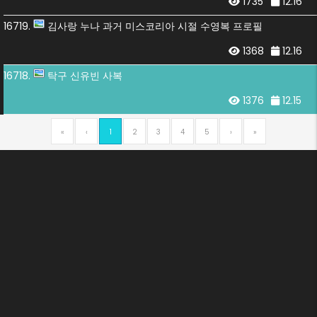
1735
12.16
16719.
김사랑 누나 과거 미스코리아 시절 수영복 프로필
1368
12.16
16718.
탁구 신유빈 사복
1376
12.15
«
‹
1
2
3
4
5
›
»
토토사이트
매일 업데이트되는 최신 토토사이트
토토탑은 가장 안전한 토토사이트를 제공하고 있습니다.카지노, 슬롯, 스
포츠배팅등 검증된 토토사이트를 제공하는 토토탑이 최적의 선택입니다.