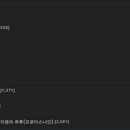
,358]
[1,371]
브
]
[2,581]
박지원의 최후(프로미스나인)