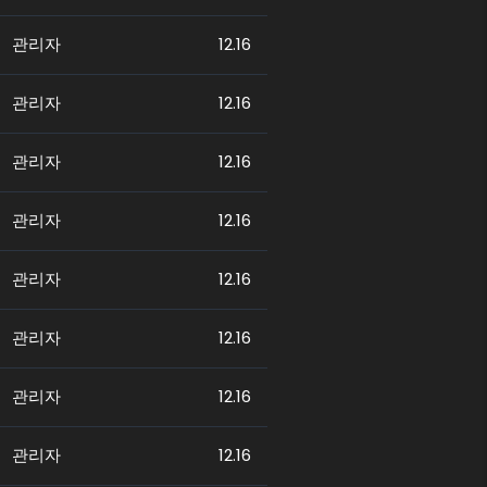
관리자
12.16
관리자
12.16
관리자
12.16
관리자
12.16
관리자
12.16
관리자
12.16
관리자
12.16
관리자
12.16