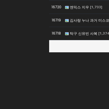
16720
[1,733]
엔믹스 지우
16719
김사랑 누나 과거 미스
16718
[1,374
탁구 신유빈 사복
토토사이트
매일 업데이트되는
토토탑은 가장 안전한 토토사이트를 
다.