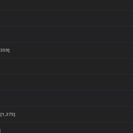
,359]
[1,375]
브
]