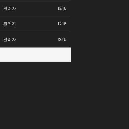
관리자
12.16
관리자
12.16
관리자
12.15
 제공하는 토토탑이 최적의 선택입니