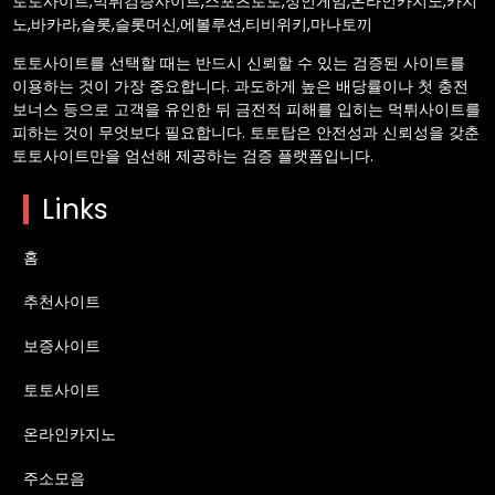
토토사이트,먹튀검증사이트,스포츠토토,성인게임,온라인카지노,카지
노,바카라,슬롯,슬롯머신,에볼루션,티비위키,마나토끼
토토사이트를 선택할 때는 반드시 신뢰할 수 있는 검증된 사이트를
이용하는 것이 가장 중요합니다. 과도하게 높은 배당률이나 첫 충전
보너스 등으로 고객을 유인한 뒤 금전적 피해를 입히는 먹튀사이트를
피하는 것이 무엇보다 필요합니다. 토토탑은 안전성과 신뢰성을 갖춘
토토사이트만을 엄선해 제공하는 검증 플랫폼입니다.
Links
홈
추천사이트
보증사이트
토토사이트
온라인카지노
주소모음