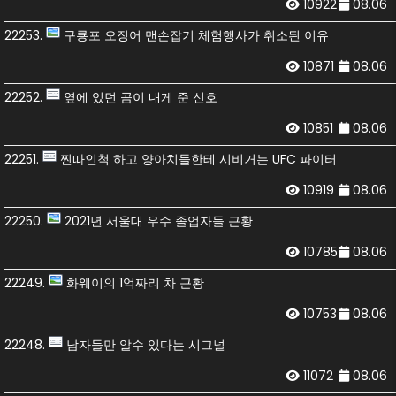
10922
08.06
22253.
구룡포 오징어 맨손잡기 체험행사가 취소된 이유
10871
08.06
22252.
옆에 있던 곰이 내게 준 신호
10851
08.06
22251.
찐따인척 하고 양아치들한테 시비거는 UFC 파이터
10919
08.06
22250.
2021년 서울대 우수 졸업자들 근황
10785
08.06
22249.
화웨이의 1억짜리 차 근황
10753
08.06
22248.
남자들만 알수 있다는 시그널
11072
08.06