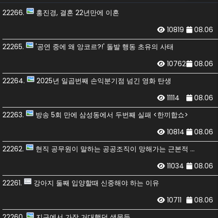
22266.
홍진경, 결혼 22년만에 이혼
10819
08.06
22265.
'공연 중에 왜 앙코르?!' 돌발 행동 초유의 사태
10762
08.06
22264.
2025년 일곱번째 손익분기점 넘긴 영화 탄생
11114
08.06
22263.
방송 5회 만에 삼성동에서 두번째 실패 <한끼합쇼>
10814
08.06
22262.
현직 공무원이 말하는 공공조직이 망해가는 근본적 이유
11034
08.06
22261.
강아지 둘째 입양할때 신중해야 하는 이유
10711
08.06
22260.
지구에서 가장 거대했던 생물들