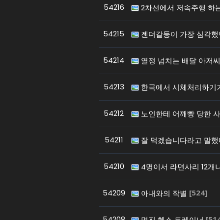
54216
2차선에서 저속주행 하는 
54215
젠더갈등이 가장 심각했
54214
열정 넘치는 배달 아저
54213
한국에서 시체처리하기
54212
노인한테 어깨빵 당한 
54211
잘 먹겠습니다라고 말
54210
4명이서 라면사리 12개
54209
[524]
아내와의 작별
54208
[51
멋진 헬스 트레이너