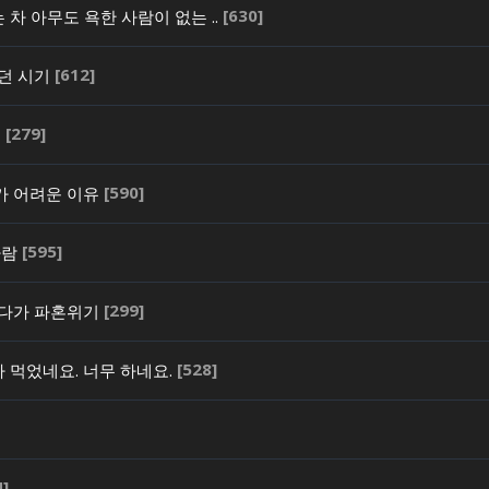
[630]
차 아무도 욕한 사람이 없는 ..
[612]
던 시기
[279]
씨
[590]
가 어려운 이유
[595]
사람
[299]
했다가 파혼위기
[528]
나 먹었네요. 너무 하네요.
4]