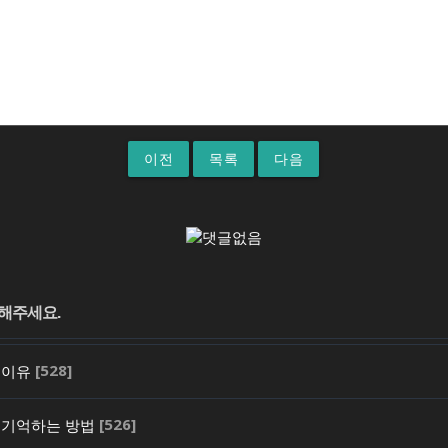
이전
목록
다음
[528]
 이유
[526]
 기억하는 방법