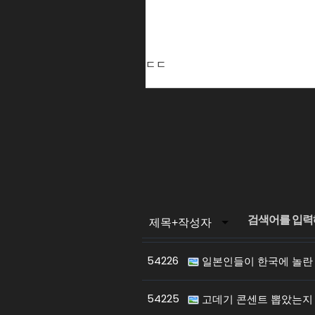
ㄷㄷ
54226
일본인들이 한국에 놀란
54225
고데기 콘센트 뽑았는지