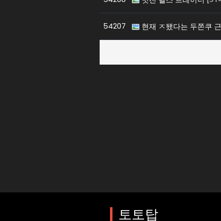
54207
현재 ㅈ됐다는 두쫀쿠 
토토사이트
매일 업데이트되는
토토탑은 가장 안전한 토토사이트를 
다.
토토탑