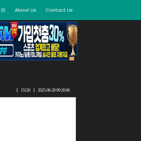
시판
About Us
Contact Us
|
|
15126
2025-06-20 09:20:06