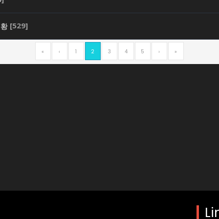
[529]
근황
«
‹
1
2
3
4
5
›
»
 최신 토토사이트
제공하고 있습니다.카지노, 슬롯, 스포츠배팅등 검증된 토토사이트를
Li