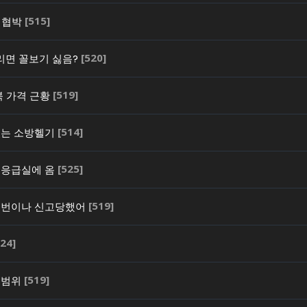
[515]
의 협박
[520]
올리면 꼴보기 싫음?
[519]
북 가격 근황
[514]
있는 소방헬기
[525]
 응급실에 옴
[519]
두번이나 신고당했어
524]
[519]
 범위