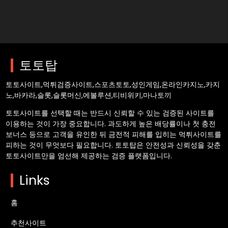
토토탑
토토사이트,먹튀검증사이트,스포츠토토,성인게임,온라인카지노,카지
노,바카라,슬롯,슬롯머신,에볼루션,티비위키,마나토끼
토토사이트를 선택할 때는 반드시 신뢰할 수 있는 검증된 사이트를
이용하는 것이 가장 중요합니다. 과도하게 높은 배당률이나 첫 충전
보너스 등으로 고객을 유인한 뒤 금전적 피해를 입히는 먹튀사이트를
피하는 것이 무엇보다 필요합니다. 토토탑은 안전성과 신뢰성을 갖춘
토토사이트만을 엄선해 제공하는 검증 플랫폼입니다.
Links
홈
추천사이트