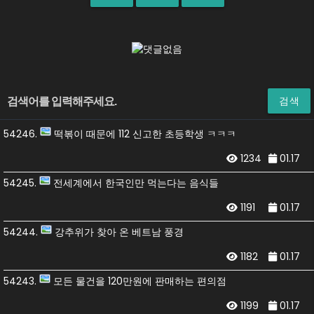
검색
54246.
떡볶이 때문에 112 신고한 초등학생 ㅋㅋㅋ
1234
01.17
54245.
전세계에서 한국인만 먹는다는 음식들
1191
01.17
54244.
강추위가 찾아 온 베트남 풍경
1182
01.17
54243.
모든 물건을 120만원에 판매하는 편의점
1199
01.17