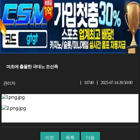
여초에 출몰한 극대노 조선족
|
|
관리자
10740
2025-07-14 20:50:00
이전
목록
다음