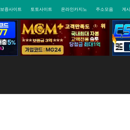
보증사이트
토토사이트
온라인카지노
주소모음
게