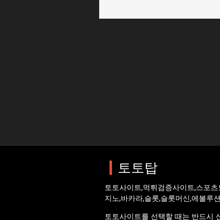
토토사이트
매일 업데이트되는
토토탑은 가장 안전한 토토사이트를 
다.
토토탑
토토사이트,먹튀검증사이트,스포츠
지노,바카라,슬롯,슬롯머신,에볼루
토토사이트를 선택할 때는 반드시 