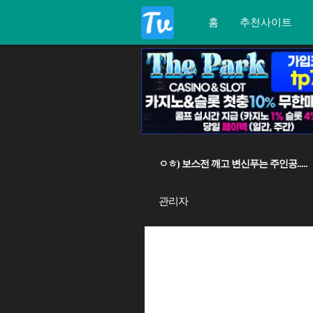
홈
추천사이트
ㅇㅎ) 보스전 깨고 변신푸는 주인공.....
관리자