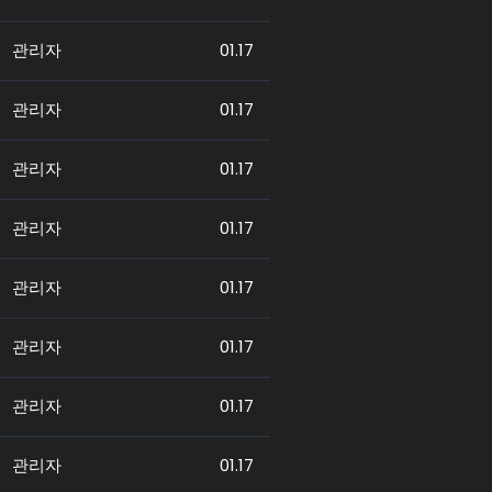
관리자
01.17
관리자
01.17
관리자
01.17
관리자
01.17
관리자
01.17
관리자
01.17
관리자
01.17
관리자
01.17