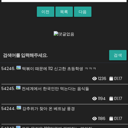
이전
목록
다음
검색
54246.
떡볶이 때문에 112 신고한 초등학생 ㅋㅋㅋ
1236
01.17
54245.
전세계에서 한국인만 먹는다는 음식들
1194
01.17
54244.
강추위가 찾아 온 베트남 풍경
1186
01.17