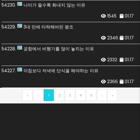
54230.
나이가 들수록 화내지 않는 이유
1545
01.17
54229.
3대 만에 타락해버린 왕조
2346
01.17
54228.
공항에서 비행기를 많이 놓치는 이유
2332
01.17
54227.
아침보다 저녁에 단식을 해야하는 이유
2366
01.17
«
‹
1
2
3
4
5
›
»
토토사이트
매일 업데이트되는 최신 토토사이트