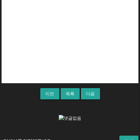
이전
목록
다음