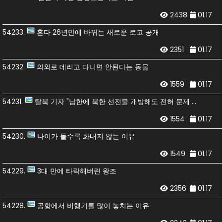
2438
01.17
54233.
혼다 26년만에 바뀌는 새로운 로고 공개
2351
01.17
54232.
의외로 데리고 다니면 안된다는 동물
1559
01.17
54231.
탈북 기자 "남한에 북한 선전물 개방해도 전혀 문제 없다"
1554
01.17
54230.
나이가 들수록 화내지 않는 이유
1549
01.17
54229.
3대 만에 타락해버린 왕조
2356
01.17
54228.
공항에서 비행기를 많이 놓치는 이유