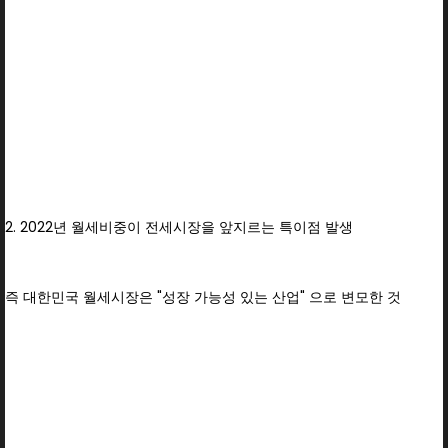
2. 2022년 월세비중이 전세시장을 앞지르는 특이점 발생
즉 대한민국 월세시장은 "성장 가능성 있는 산업" 으로 변모한 것