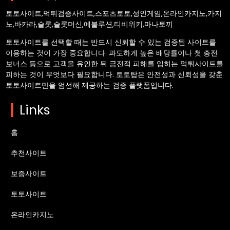
토토사이트,먹튀검증사이트,스포츠토토,성인게임,온라인카지노,카지
노,바카라,슬롯,슬롯머신,에볼루션,티비위키,마나토끼
토토사이트를 선택할 때는 반드시 신뢰할 수 있는 검증된 사이트를
이용하는 것이 가장 중요합니다. 과도하게 높은 배당률이나 첫 충전
보너스 등으로 고객을 유인한 뒤 금전적 피해를 입히는 먹튀사이트를
피하는 것이 무엇보다 필요합니다. 토토탑은 안전성과 신뢰성을 갖춘
토토사이트만을 엄선해 제공하는 검증 플랫폼입니다.
Links
홈
추천사이트
보증사이트
토토사이트
온라인카지노