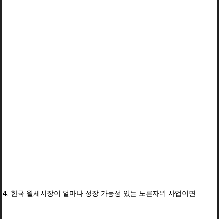
4. 한국 월세시장이 얼마나 성장 가능성 있는 노른자위 사업이면