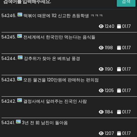
검색
54246.
떡볶이 때문에 112 신고한 초등학생 ㅋㅋㅋ
1240
01.17
54245.
전세계에서 한국인만 먹는다는 음식들
1198
01.17
54244.
강추위가 찾아 온 베트남 풍경
1190
01.17
54243.
모든 물건을 120만원에 판매하는 편의점
1205
01.17
54242.
결정사에서 알려주는 진국인 사람
1184
01.17
54241.
3년 전 前 남친이 돌아옴
1207
01.17