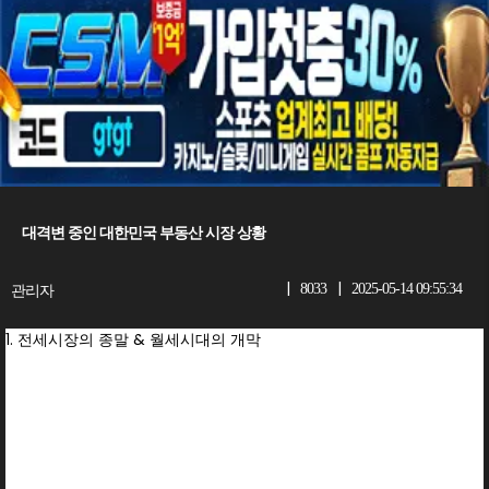
대격변 중인 대한민국 부동산 시장 상황
|
|
관리자
8033
2025-05-14 09:55:34
1. 전세시장의 종말 & 월세시대의 개막