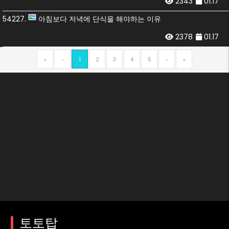
2343
01.17
54227.
아침보다 저녁에 단식을 해야하는 이유
2378
01.17
«
‹
1
2
3
4
5
›
»
토토사이트
매일 업데이트되는 최신 토토사이트
토토탑은 가장 안전한 토토사이트를 제공하고 있습니다.카지노, 슬롯, 스
포츠배팅등 검증된 토토사이트를 제공하는 토토탑이 최적의 선택입니다.
토토탑