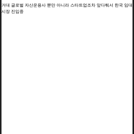
거대 글로벌 자산운용사 뿐만 아니라 스타트업조차 앞다퉈서 한국 임대
시장 진입중