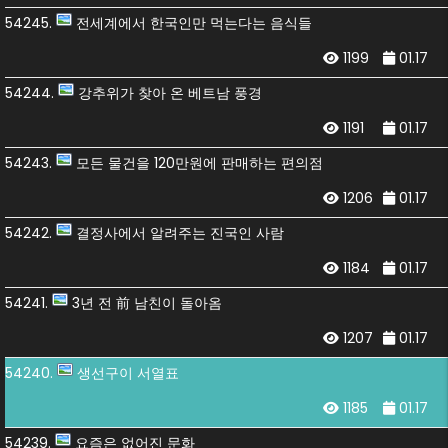
54245.
전세계에서 한국인만 먹는다는 음식들
1199
01.17
54244.
강추위가 찾아 온 베트남 풍경
1191
01.17
54243.
모든 물건을 120만원에 판매하는 편의점
1206
01.17
54242.
결정사에서 알려주는 진국인 사람
1184
01.17
54241.
3년 전 前 남친이 돌아옴
1207
01.17
54240.
생선구이 서열표
1185
01.17
54239.
요즘은 없어진 문화