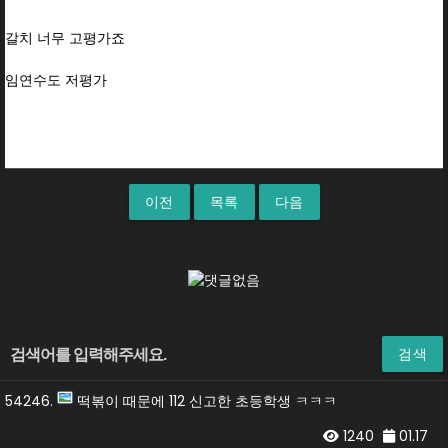
갈치 너무 고평가죠
임연수도 저평가
이전
목록
다음
검색
54246.
떡볶이 때문에 112 신고한 초등학생 ㅋㅋㅋ
1240
01.17