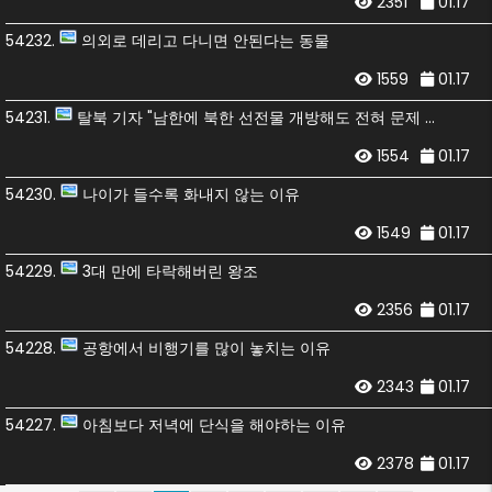
2351
01.17
54232.
의외로 데리고 다니면 안된다는 동물
1559
01.17
54231.
탈북 기자 "남한에 북한 선전물 개방해도 전혀 문제 없다"
1554
01.17
54230.
나이가 들수록 화내지 않는 이유
1549
01.17
54229.
3대 만에 타락해버린 왕조
2356
01.17
54228.
공항에서 비행기를 많이 놓치는 이유
2343
01.17
54227.
아침보다 저녁에 단식을 해야하는 이유
2378
01.17