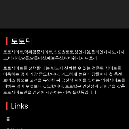
토토탑
토토사이트,먹튀검증사이트,스포츠토토,성인게임,온라인카지노,카지
노,바카라,슬롯,슬롯머신,에볼루션,티비위키,마나토끼
토토사이트를 선택할 때는 반드시 신뢰할 수 있는 검증된 사이트를
이용하는 것이 가장 중요합니다. 과도하게 높은 배당률이나 첫 충전
보너스 등으로 고객을 유인한 뒤 금전적 피해를 입히는 먹튀사이트를
피하는 것이 무엇보다 필요합니다. 토토탑은 안전성과 신뢰성을 갖춘
토토사이트만을 엄선해 제공하는 검증 플랫폼입니다.
Links
홈