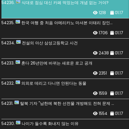
54236.
식대로 점심 대신 카페 먹었는데 개념 없는 거야?
1218
01.17
54235.
한국 여행 중 처음 아메리카노 마셔본 이태리 장인어른
1706
01.17
54234.
전설의 아산 삼성고등학교 사건
2438
01.17
54233.
혼다 26년만에 바뀌는 새로운 로고 공개
2351
01.17
54232.
의외로 데리고 다니면 안된다는 동물
1559
01.17
54231.
탈북 기자 "남한에 북한 선전물 개방해도 전혀 문제 없다"
1554
01.17
54230.
나이가 들수록 화내지 않는 이유