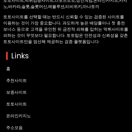
토토사이트,먹튀검증사이트,스포츠토토,성인게임,온라인카지노,카지
노,바카라,슬롯,슬롯머신,에볼루션,티비위키,마나토끼
토토사이트를 선택할 때는 반드시 신뢰할 수 있는 검증된 사이트를
이용하는 것이 가장 중요합니다. 과도하게 높은 배당률이나 첫 충전
보너스 등으로 고객을 유인한 뒤 금전적 피해를 입히는 먹튀사이트를
피하는 것이 무엇보다 필요합니다. 토토탑은 안전성과 신뢰성을 갖춘
토토사이트만을 엄선해 제공하는 검증 플랫폼입니다.
Links
홈
추천사이트
보증사이트
토토사이트
온라인카지노
주소모음