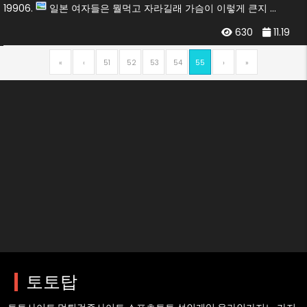
19906.
일본 여자들은 뭘먹고 자라길래 가슴이 이렇게 큰지 궁금
630
11.19
«
‹
51
52
53
54
55
›
»
토토사이트
매일 업데이트되는 최신 토토사이트
토토탑은 가장 안전한 토토사이트를 제공하고 있습니다.카지노, 슬롯, 스
포츠배팅등 검증된 토토사이트를 제공하는 토토탑이 최적의 선택입니다.
토토탑