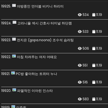
19925.
야방중인 언더붑 비키니 하리미
534
11.19
19924.
고라니율 섹시 간호사 터미널 하단캠
533
11.19
19923.
전지은 (gopa.noona) 조수석 슴러팅
506
11.19
19922.
아침 차려주는 여자 어때요
551
11.19
19921.
PC방 좋아하는 트위터 누나
516
11.19
19920.
파멸적인 이아린 인스타
583
11.19
19919.
이주희