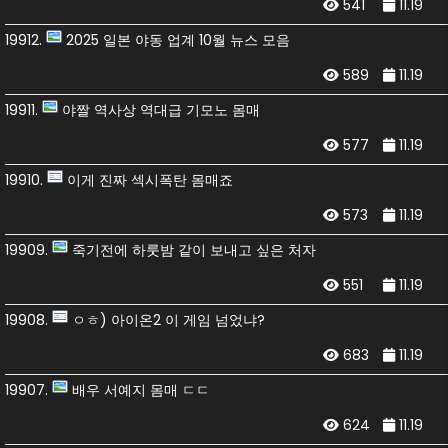
541
11.19
19912.
2025 일본 야동 업계 10월 뉴스 모음
589
11.19
19911.
야짤 역사상 역대급 기모노 몸매
577
11.19
19910.
이게 진짜 섹시폭탄 몸매죠
573
11.19
19909.
죽기전에 하룻밤 같이 보내고 싶은 처자
551
11.19
19908.
ㅇㅎ) 아이온2 이 게임 넘었냐?
683
11.19
19907.
배우 서예지 몸매 ㄷㄷ
624
11.19