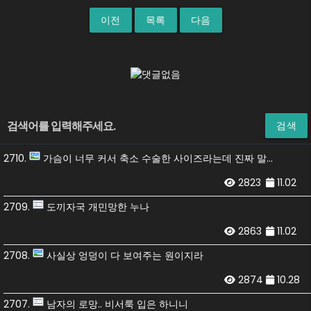
이전
목록
다음
검색
2710.
가슴이 너무 커서 축소 수술한 사이즈라는데 진짜 말이 안됨
2823
11.02
2709.
도끼자국 개민망한 누나
2863
11.02
2708.
사실상 엉덩이 다 보여주는 원이지라
2874
10.28
2707.
남자의 로망.. 비서룩 입은 하니니