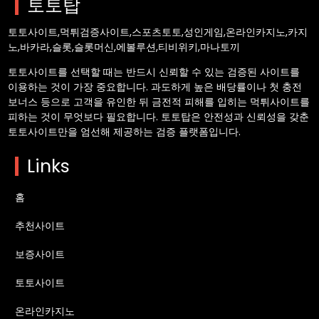
토토탑
토토사이트,먹튀검증사이트,스포츠토토,성인게임,온라인카지노,카지
노,바카라,슬롯,슬롯머신,에볼루션,티비위키,마나토끼
토토사이트를 선택할 때는 반드시 신뢰할 수 있는 검증된 사이트를
이용하는 것이 가장 중요합니다. 과도하게 높은 배당률이나 첫 충전
보너스 등으로 고객을 유인한 뒤 금전적 피해를 입히는 먹튀사이트를
피하는 것이 무엇보다 필요합니다. 토토탑은 안전성과 신뢰성을 갖춘
토토사이트만을 엄선해 제공하는 검증 플랫폼입니다.
Links
홈
추천사이트
보증사이트
토토사이트
온라인카지노