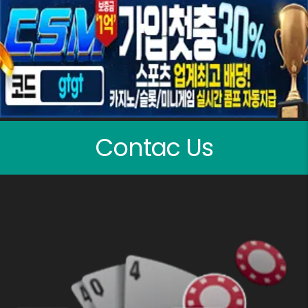
Contac Us