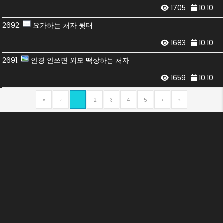
1705
10.10
2692.
요가하는 처자 뒷태
1683
10.10
2691.
안경 안쓰면 외모 떡상하는 처자
1659
10.10
«
‹
1
2
3
4
5
›
»
토토사이트
매일 업데이트되는 최신 토토사이트
토토탑은 가장 안전한 토토사이트를 제공하고 있습니다.카지노, 슬롯, 스
포츠배팅등 검증된 토토사이트를 제공하는 토토탑이 최적의 선택입니다.