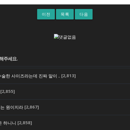
이전
목록
다음
[2,813]
수술한 사이즈라는데 진짜 말이 ..
[2,855]
나
[2,867]
주는 원이지라
[2,858]
입은 하니니