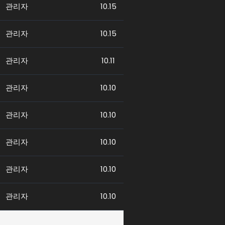
관리자
10.15
관리자
10.15
관리자
10.11
관리자
10.10
관리자
10.10
관리자
10.10
관리자
10.10
관리자
10.10