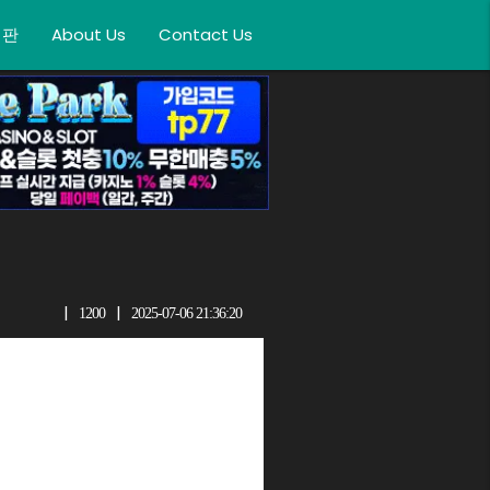
시판
About Us
Contact Us
|
|
1200
2025-07-06 21:36:20