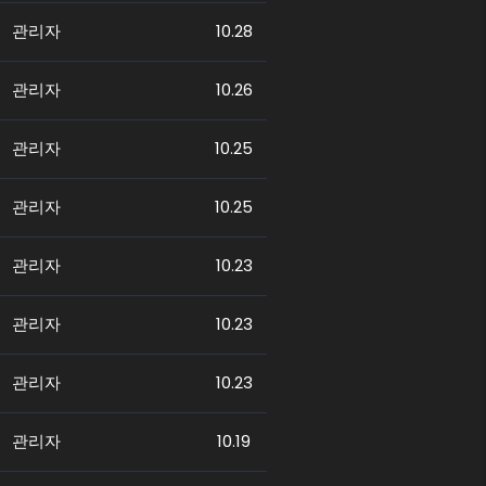
관리자
10.28
관리자
10.26
관리자
10.25
관리자
10.25
관리자
10.23
관리자
10.23
관리자
10.23
관리자
10.19