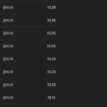
관리자
10.28
관리자
10.26
관리자
10.25
관리자
10.25
관리자
10.23
관리자
10.23
관리자
10.23
관리자
10.19