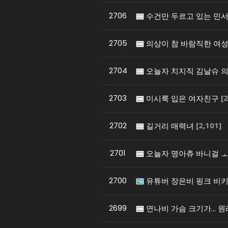
2706
수건만 두르고 있는 민서
2705
의상이 참 바람직한 여
2704
오늘자 치지직 김날슈 
2703
[2
미시룩 입은 여자친구
2702
[2,101]
길거리 매력녀
2701
오늘자 명아츄 바니걸 
2700
유튜버 장은비 핑크 비
2699
연나비 가슴 크기가... 