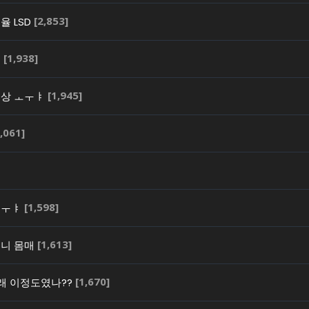
[2,853]
율 LSD
[1,938]
성
[1,945]
의상 ㅗㅜㅑ
,061]
[1,598]
ㅗㅜㅑ
[1,613]
키니 몸매
[1,670]
원래 이정도였나??