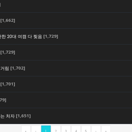
]
[1,662]
데
[1,729]
한 20대 여캠 다 찢음
[1,729]
니
[1,702]
렁거림
[1,701]
수
79]
[1,651]
하는 처자
«
‹
1
2
3
4
5
›
»