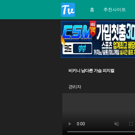
홈
추천사이트
비키니 남다른 가슴 피지컬
관리자