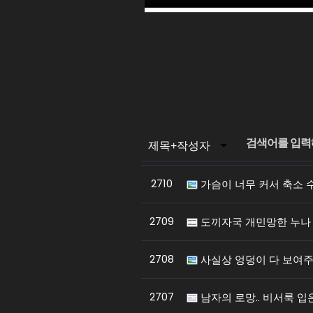
2710
가슴이 너무 커서 축소 
2709
도끼자국 개민망한 누
2708
사실상 엉덩이 다 보여
2707
남자의 로망.. 비서룩 