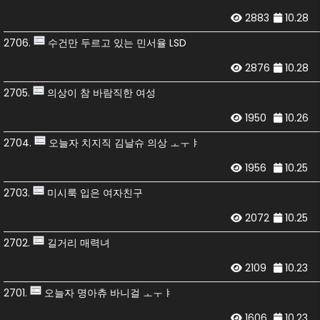
2883
10.28
2706.
수건만 두르고 있는 민서율 LSD
2876
10.28
2705.
의상이 참 바람직한 여성
1950
10.26
2704.
오늘자 치지직 김날슈 의상 ㅗㅜㅑ
1956
10.25
2703.
미시룩 입은 여자친구
2072
10.25
2702.
길거리 매력녀
2109
10.23
2701.
오늘자 명아츄 바니걸 ㅗㅜㅑ
1606
10.23