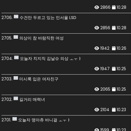
2866
10.28
2706.
수건만 두르고 있는 민서율 LSD
2856
10.28
2705.
의상이 참 바람직한 여성
1942
10.26
2704.
오늘자 치지직 김날슈 의상 ㅗㅜㅑ
1947
10.25
2703.
미시룩 입은 여자친구
2065
10.25
2702.
길거리 매력녀
2104
10.23
2701.
오늘자 명아츄 바니걸 ㅗㅜㅑ
1599
10.23