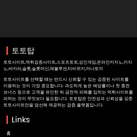
포츠배팅등 검증된 토토사이트를 제공하는 토토탑이 최적의 선택입니다.
토토탑
토토사이트,먹튀검증사이트,스포츠토토,성인게임,온라인카지노,카지
노,바카라,슬롯,슬롯머신,에볼루션,티비위키,마나토끼
토토사이트를 선택할 때는 반드시 신뢰할 수 있는 검증된 사이트를
이용하는 것이 가장 중요합니다. 과도하게 높은 배당률이나 첫 충전
보너스 등으로 고객을 유인한 뒤 금전적 피해를 입히는 먹튀사이트를
피하는 것이 무엇보다 필요합니다. 토토탑은 안전성과 신뢰성을 갖춘
토토사이트만을 엄선해 제공하는 검증 플랫폼입니다.
Links
홈