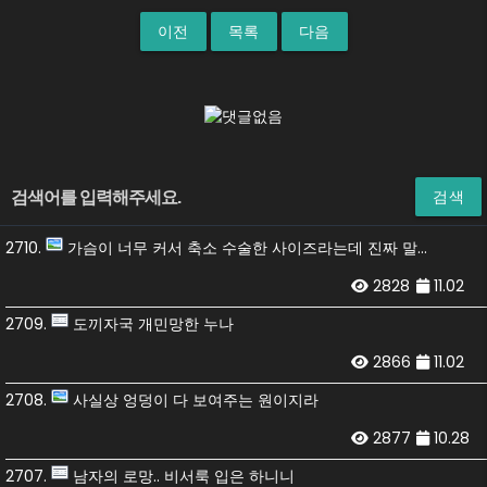
이전
목록
다음
검색
2710.
가슴이 너무 커서 축소 수술한 사이즈라는데 진짜 말이 안됨
2828
11.02
2709.
도끼자국 개민망한 누나
2866
11.02
2708.
사실상 엉덩이 다 보여주는 원이지라
2877
10.28
2707.
남자의 로망.. 비서룩 입은 하니니