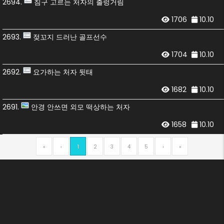
2694.
침구 고르는 처자의 출렁거림
1706
10.10
2693.
젖꼬지 드러난 골프선수
1704
10.10
2692.
요가하는 처자 뒷태
1682
10.10
2691.
안경 안쓰면 외모 떡상하는 처자
1658
10.10
«
‹
1
2
3
4
5
›
»
토토사이트
매일 업데이트되는 최신 토토사이트
토토탑은 가장 안전한 토토사이트를 제공하고 있습니다.카지노, 슬롯, 스