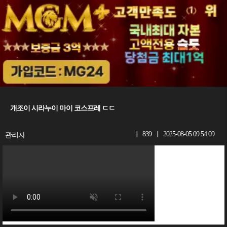
개조이 시라누이 마이 코스프레 ㄷㄷ
|
|
관리자
839
2025-08-05 09:54:09