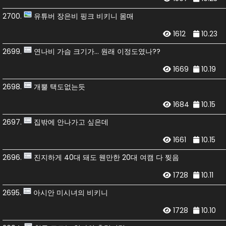
2700.
유튜버 장은비 핑크 비키니 몸매
1612
10.23
2699.
연나비 가슴 크기가... 원래 이정도였나??
1669
10.19
2698.
개뿔 택도없는듯
1684
10.15
2697.
집밖에 안나가고 싶은데
1661
10.15
2696.
진지하게 40대 돼도 웬만한 20대 여캠 다 찢음
1728
10.11
2695.
아시안 미시녀의 비키니
1728
10.10