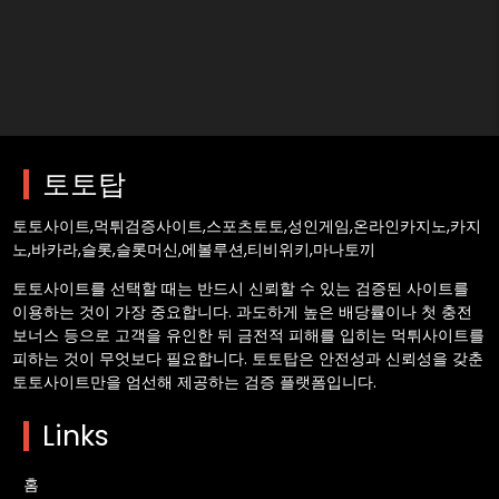
포츠배팅등 검증된 토토사이트를 제공하는 토토탑이 최적의 선택입니다.
토토탑
토토사이트,먹튀검증사이트,스포츠토토,성인게임,온라인카지노,카지
노,바카라,슬롯,슬롯머신,에볼루션,티비위키,마나토끼
토토사이트를 선택할 때는 반드시 신뢰할 수 있는 검증된 사이트를
이용하는 것이 가장 중요합니다. 과도하게 높은 배당률이나 첫 충전
보너스 등으로 고객을 유인한 뒤 금전적 피해를 입히는 먹튀사이트를
피하는 것이 무엇보다 필요합니다. 토토탑은 안전성과 신뢰성을 갖춘
토토사이트만을 엄선해 제공하는 검증 플랫폼입니다.
Links
홈