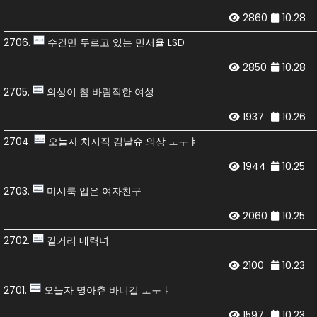
2860
10.28
2706.
수건만 두르고 있는 민서율 LSD
2850
10.28
2705.
의상이 참 바람직한 여성
1937
10.26
2704.
오늘자 치지직 김날슈 의상 ㅗㅜㅑ
1944
10.25
2703.
미시룩 입은 여자친구
2060
10.25
2702.
길거리 매력녀
2100
10.23
2701.
오늘자 명아츄 바니걸 ㅗㅜㅑ
1597
10.23