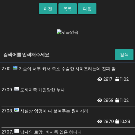
이전
목록
다음
검색
2710.
가슴이 너무 커서 축소 수술한 사이즈라는데 진짜 말이 안됨
2817
11.02
2709.
도끼자국 개민망한 누나
2859
11.02
2708.
사실상 엉덩이 다 보여주는 원이지라
2870
10.28
2707.
남자의 로망.. 비서룩 입은 하니니