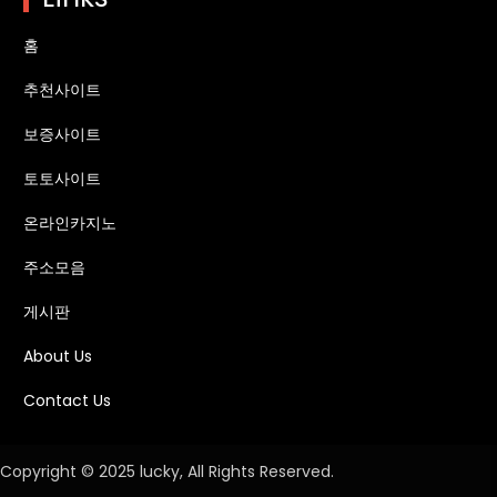
홈
추천사이트
보증사이트
토토사이트
온라인카지노
주소모음
게시판
About Us
Contact Us
Copyright © 2025 lucky, All Rights Reserved.