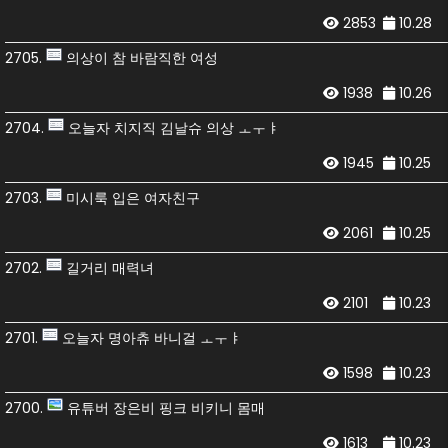
2853
10.28
2705.
의상이 참 바람직한 여성
1938
10.26
2704.
오늘자 치지직 김날슈 의상 ㅗㅜㅑ
1945
10.25
2703.
미시룩 입은 여자친구
2061
10.25
2702.
길거리 매력녀
2101
10.23
2701.
오늘자 명아츄 바니걸 ㅗㅜㅑ
1598
10.23
2700.
유튜버 장은비 핑크 비키니 몸매
1613
10.23