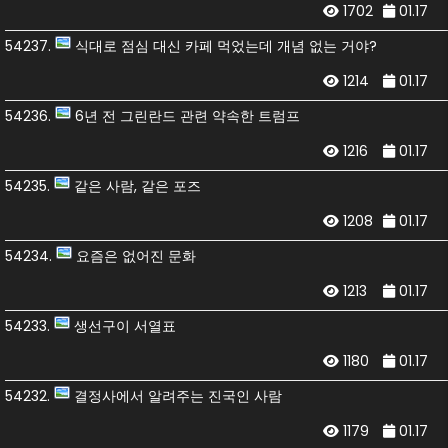
1702
01.17
54237.
식대로 점심 대신 카페 먹었는데 개념 없는 거야?
1214
01.17
54236.
6년 전 그린란드 관련 약속한 트럼프
1216
01.17
54235.
같은 사람, 같은 포즈
1208
01.17
54234.
요즘은 없어진 문화
1213
01.17
54233.
생선구이 서열표
1180
01.17
54232.
결정사에서 알려주는 진국인 사람
1179
01.17