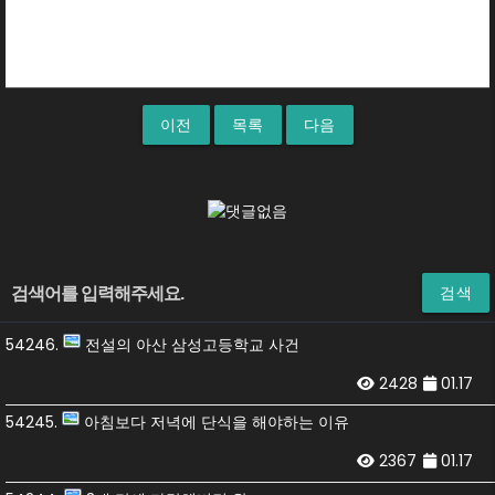
이전
목록
다음
검색
54246.
전설의 아산 삼성고등학교 사건
2428
01.17
54245.
아침보다 저녁에 단식을 해야하는 이유
2367
01.17