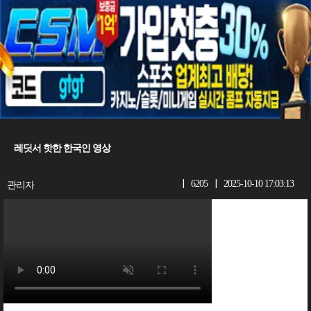
레딧서 핫한 한국인 영상
|
|
관리자
6205
2025-10-10 17:03:13