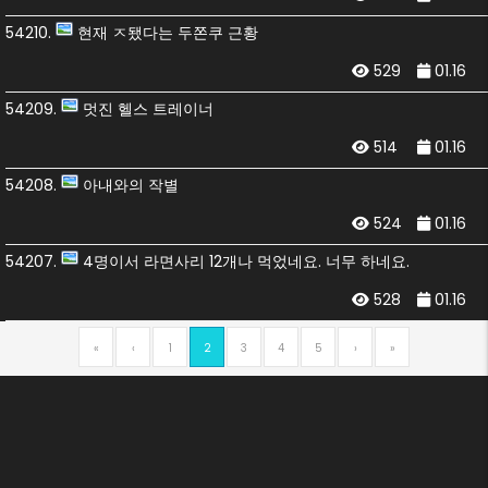
54210.
현재 ㅈ됐다는 두쫀쿠 근황
529
01.16
54209.
멋진 헬스 트레이너
514
01.16
54208.
아내와의 작별
524
01.16
54207.
4명이서 라면사리 12개나 먹었네요. 너무 하네요.
528
01.16
«
‹
1
2
3
4
5
›
»
토토사이트
매일 업데이트되는 최신 토토사이트