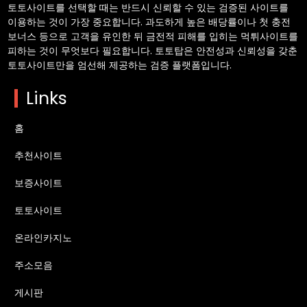
토토사이트를 선택할 때는 반드시 신뢰할 수 있는 검증된 사이트를
이용하는 것이 가장 중요합니다. 과도하게 높은 배당률이나 첫 충전
보너스 등으로 고객을 유인한 뒤 금전적 피해를 입히는 먹튀사이트를
피하는 것이 무엇보다 필요합니다. 토토탑은 안전성과 신뢰성을 갖춘
토토사이트만을 엄선해 제공하는 검증 플랫폼입니다.
Links
홈
추천사이트
보증사이트
토토사이트
온라인카지노
주소모음
게시판