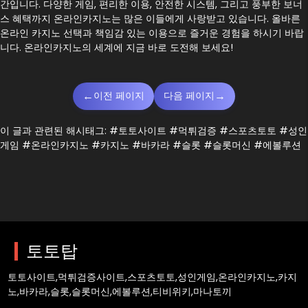
간입니다. 다양한 게임, 편리한 이용, 안전한 시스템, 그리고 풍부한 보너
스 혜택까지 온라인카지노는 많은 이들에게 사랑받고 있습니다. 올바른
온라인 카지노 선택과 책임감 있는 이용으로 즐거운 경험을 하시기 바랍
니다. 온라인카지노의 세계에 지금 바로 도전해 보세요!
←
→
이전 페이지
다음 페이지
이 글과 관련된 해시태그:
#토토사이트 #먹튀검증 #스포츠토토 #성인
게임 #온라인카지노 #카지노 #바카라 #슬롯 #슬롯머신 #에볼루션
토토탑
토토사이트,먹튀검증사이트,스포츠토토,성인게임,온라인카지노,카지
노,바카라,슬롯,슬롯머신,에볼루션,티비위키,마나토끼