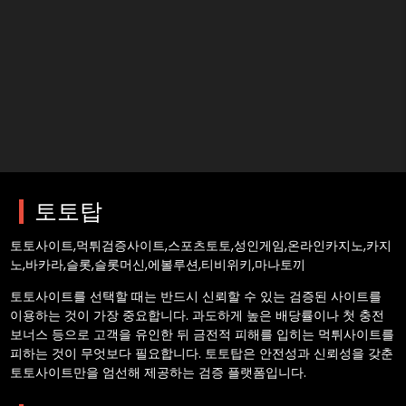
매일 업데이트되는 최신 토토사이트
토토탑은 가장 안전한 토토사이트를 제공하고 있습니다.카지노, 슬롯, 스
포츠배팅등 검증된 토토사이트를 제공하는 토토탑이 최적의 선택입니다.
토토탑
토토사이트,먹튀검증사이트,스포츠토토,성인게임,온라인카지노,카지
노,바카라,슬롯,슬롯머신,에볼루션,티비위키,마나토끼
토토사이트를 선택할 때는 반드시 신뢰할 수 있는 검증된 사이트를
이용하는 것이 가장 중요합니다. 과도하게 높은 배당률이나 첫 충전
보너스 등으로 고객을 유인한 뒤 금전적 피해를 입히는 먹튀사이트를
피하는 것이 무엇보다 필요합니다. 토토탑은 안전성과 신뢰성을 갖춘
토토사이트만을 엄선해 제공하는 검증 플랫폼입니다.