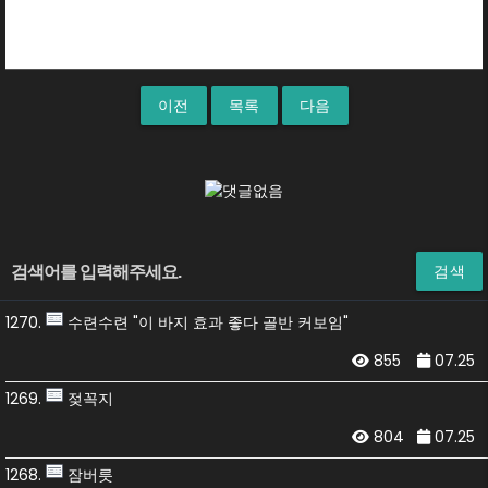
이전
목록
다음
검색
1270.
수련수련 "이 바지 효과 좋다 골반 커보임"
855
07.25
1269.
젖꼭지
804
07.25
1268.
잠버릇