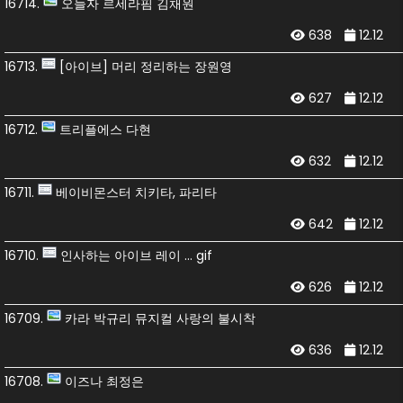
16714.
오늘자 르세라핌 김채원
638
12.12
16713.
[아이브] 머리 정리하는 장원영
627
12.12
16712.
트리플에스 다현
632
12.12
16711.
베이비몬스터 치키타, 파리타
642
12.12
16710.
인사하는 아이브 레이 ... gif
626
12.12
16709.
카라 박규리 뮤지컬 사랑의 불시착
636
12.12
16708.
이즈나 최정은