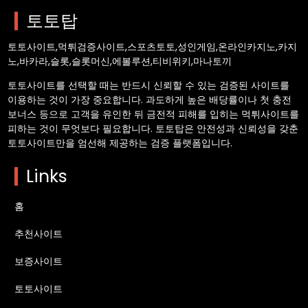
토토탑
토토사이트,먹튀검증사이트,스포츠토토,성인게임,온라인카지노,카지
노,바카라,슬롯,슬롯머신,에볼루션,티비위키,마나토끼
토토사이트를 선택할 때는 반드시 신뢰할 수 있는 검증된 사이트를
이용하는 것이 가장 중요합니다. 과도하게 높은 배당률이나 첫 충전
보너스 등으로 고객을 유인한 뒤 금전적 피해를 입히는 먹튀사이트를
피하는 것이 무엇보다 필요합니다. 토토탑은 안전성과 신뢰성을 갖춘
토토사이트만을 엄선해 제공하는 검증 플랫폼입니다.
Links
홈
추천사이트
보증사이트
토토사이트