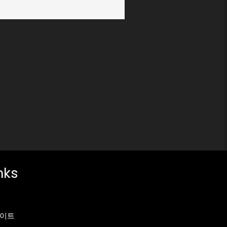
 제공하는 토토탑이 최적의 선택입니
nks
이트