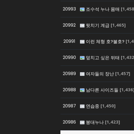
20993
[1,458
조수석 누나 몸매
20992
[1,465]
뒷치기 계급
20991
[1,
이런 체형 호?불호?
20990
[1,432
덮치고 싶은 뒤태
20989
[1,457]
여자들의 장난
20988
[1,436
남다른 사이즈들
20987
[1,450]
연습중
20986
[1,423]
붕대누나