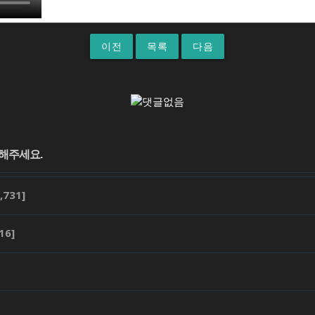
이전
목록
다음
,731]
16]