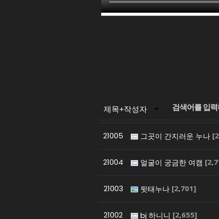
21005
[2
그곳이 간지러운 누나
21004
[2,7
얼굴이 궁금한 여캠
21003
[2,701]
뒷태누나
21002
[2,655]
bj 하니니