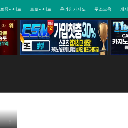
보증사이트
토토사이트
온라인카지노
주소모음
게