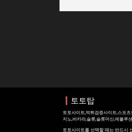
토토사이트
매일 업데이트되는
토토탑은 가장 안전한 토토사이트를 
다.
토토탑
토토사이트,먹튀검증사이트,스포츠
지노,바카라,슬롯,슬롯머신,에볼루
토토사이트를 선택할 때는 반드시 