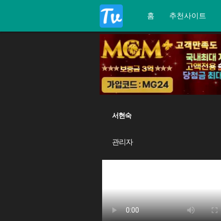
홈
추천사이트
서현숙
관리자