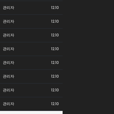
관리자
12.10
관리자
12.10
관리자
12.10
관리자
12.10
관리자
12.10
관리자
12.10
관리자
12.10
관리자
12.10