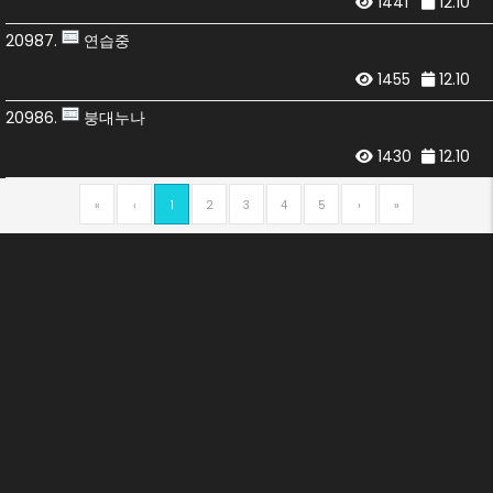
1441
12.10
20987.
연습중
1455
12.10
20986.
붕대누나
1430
12.10
«
‹
1
2
3
4
5
›
»
토토사이트
매일 업데이트되는 최신 토토사이트
토토탑은 가장 안전한 토토사이트를 제공하고 있습니다.카지노, 슬롯, 스
포츠배팅등 검증된 토토사이트를 제공하는 토토탑이 최적의 선택입니다.