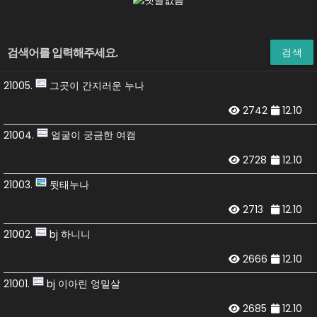
검색
21005.
그곳이 간지러운 누나
2742
12.10
21004.
얼굴이 궁금한 여캠
2728
12.10
21003.
뒷태누나
2713
12.10
21002.
bj 하니니
2666
12.10
21001.
bj 이아린 엉밑살
2685
12.10