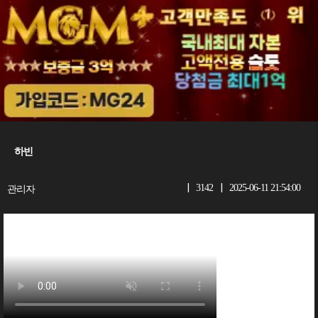
하빈
|
|
관리자
3142
2025-06-11 21:54:00