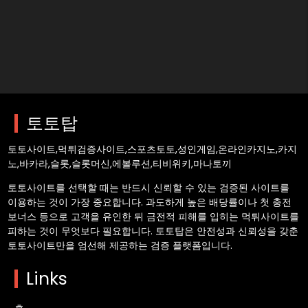
토토탑은 가장 안전한 토토사이트를 제공하고 있습니다.카지노, 슬롯, 스
포츠배팅등 검증된 토토사이트를 제공하는 토토탑이 최적의 선택입니다.
토토탑
토토사이트,먹튀검증사이트,스포츠토토,성인게임,온라인카지노,카지
노,바카라,슬롯,슬롯머신,에볼루션,티비위키,마나토끼
토토사이트를 선택할 때는 반드시 신뢰할 수 있는 검증된 사이트를
이용하는 것이 가장 중요합니다. 과도하게 높은 배당률이나 첫 충전
보너스 등으로 고객을 유인한 뒤 금전적 피해를 입히는 먹튀사이트를
피하는 것이 무엇보다 필요합니다. 토토탑은 안전성과 신뢰성을 갖춘
토토사이트만을 엄선해 제공하는 검증 플랫폼입니다.
Links