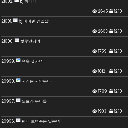
21002.
bj 하니니
2645
12.10
21001.
bj 이아린 엉밑살
2663
12.10
21000.
벛꽃엔딩녀
1759
12.10
20999.
속옷 셀카녀
1812
12.10
20998.
지리는 서양누나
1789
12.10
20997.
노브라 누나들
1933
12.10
20996.
팬티 보여주는 일본녀