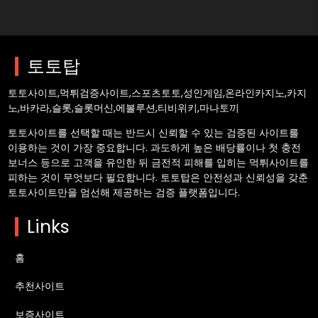
토토탑
토토사이트,먹튀검증사이트,스포츠토토,성인게임,온라인카지노,카지
노,바카라,슬롯,슬롯머신,에볼루션,티비위키,마나토끼
토토사이트를 선택할 때는 반드시 신뢰할 수 있는 검증된 사이트를
이용하는 것이 가장 중요합니다. 과도하게 높은 배당률이나 첫 충전
보너스 등으로 고객을 유인한 뒤 금전적 피해를 입히는 먹튀사이트를
피하는 것이 무엇보다 필요합니다. 토토탑은 안전성과 신뢰성을 갖춘
토토사이트만을 엄선해 제공하는 검증 플랫폼입니다.
Links
홈
추천사이트
보증사이트