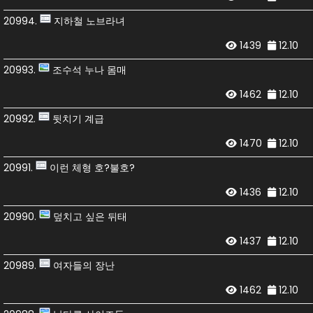
20994.
지하철 노브라녀
1439
12.10
20993.
조수석 누나 몸매
1462
12.10
20992.
뒷치기 계급
1470
12.10
20991.
이런 체형 호?불호?
1436
12.10
20990.
덮치고 싶은 뒤태
1437
12.10
20989.
여자들의 장난
1462
12.10