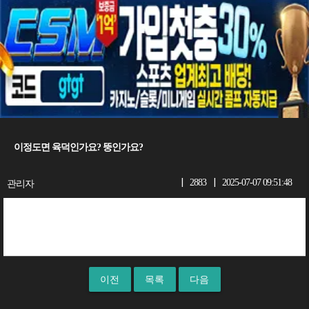
이정도면 육덕인가요? 뚱인가요?
|
|
관리자
2883
2025-07-07 09:51:48
이전
목록
다음