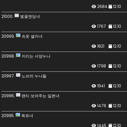
2684
12.10
21000.
벛꽃엔딩녀
1767
12.10
20999.
속옷 셀카녀
1821
12.10
20998.
지리는 서양누나
1798
12.10
20997.
노브라 누나들
1941
12.10
20996.
팬티 보여주는 일본녀
1476
12.10
20995.
폭유녀
1445
12.10