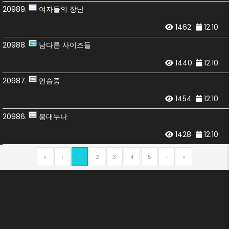
20989.
여자들의 장난
1462
12.10
20988.
남다른 사이즈들
1440
12.10
20987.
연습중
1454
12.10
20986.
붕대누나
1428
12.10
«
‹
1
2
3
4
5
›
»
토토사이트
매일 업데이트되는 최신 토토사이트