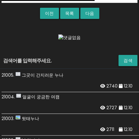
이전
목록
다음
검색
21005.
그곳이 간지러운 누나
2740
12.10
21004.
얼굴이 궁금한 여캠
2727
12.10
21003.
뒷태누나
2711
12.10