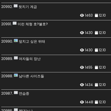
20992.
뒷치기 계급
1463
12.10
20991.
이런 체형 호?불호?
1430
12.10
20990.
덮치고 싶은 뒤태
1430
12.10
20989.
여자들의 장난
1455
12.10
20988.
남다른 사이즈들
1434
12.10
20987.
연습중
1448
12.10
20986.
붕대누나