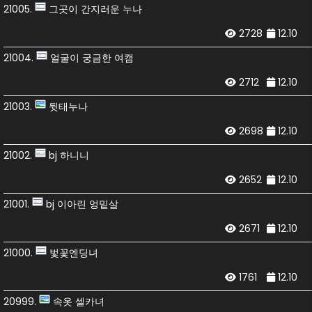
21005.
그곳이 간지러운 누나
2728
12.10
21004.
얼굴이 궁금한 여캠
2712
12.10
21003.
뒷태누나
2698
12.10
21002.
bj 하니니
2652
12.10
21001.
bj 이아린 엉밑살
2671
12.10
21000.
벛꽃엔딩녀
1761
12.10
20999.
속옷 셀카녀